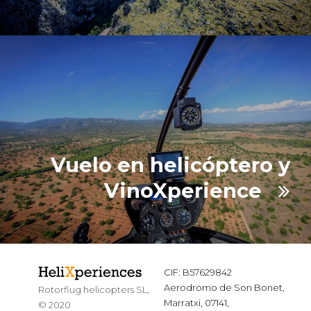
Vuelo en helicóptero y
VinoXperience
CIF: B57629842
Aerodromo de Son Bonet,
Rotorflug helicopters SL,
Marratxi, 07141,
© 2020