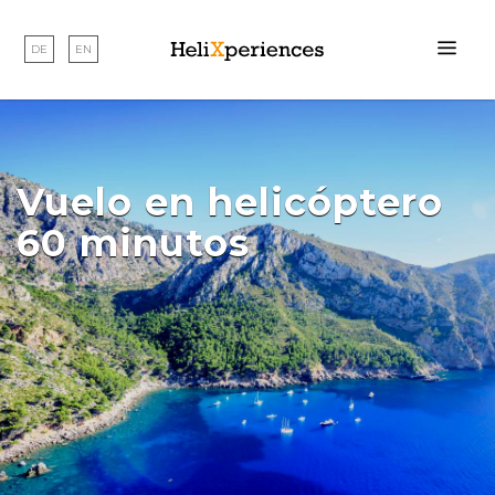
DE
EN
Vuelo en helicóptero
60 minutos