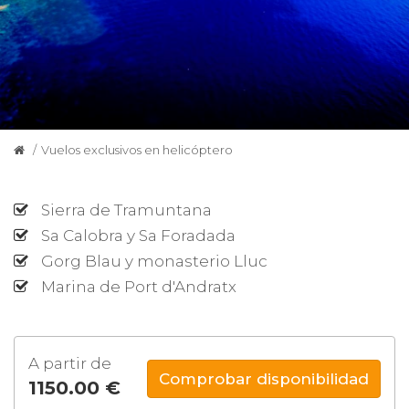
Vuelos exclusivos en helicóptero
Vuelo en helicóptero 60 minutos
Sierra de Tramuntana
Sa Calobra y Sa Foradada
Gorg Blau y monasterio Lluc
Marina de Port d'Andratx
A partir de
Comprobar disponibilidad
1150.00 €